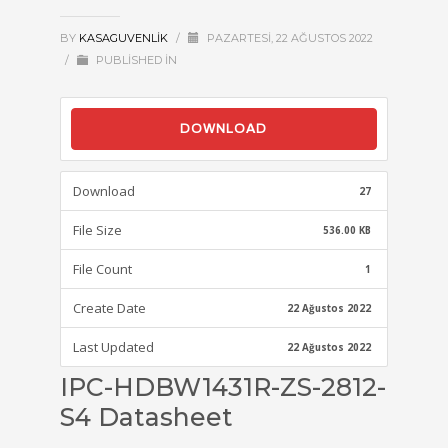
BY
KASAGUVENLIK
/
PAZARTESI, 22 AĞUSTOS 2022
/
PUBLISHED IN
DOWNLOAD
Download
27
File Size
536.00 KB
File Count
1
Create Date
22 Ağustos 2022
Last Updated
22 Ağustos 2022
IPC-HDBW1431R-ZS-2812-
S4 Datasheet