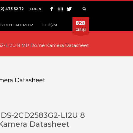
12) 473 52 72
LOGIN
B2B
İZDEN HABERLER
İLETİŞİM
GİRİŞİ
2-LI2U 8 MP Dome Kamera Datasheet
mera Datasheet
 DS-2CD2583G2-LI2U 8
amera Datasheet