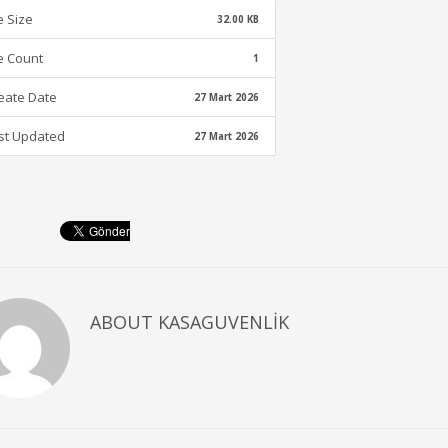
le Size
32.00 KB
le Count
1
eate Date
27 Mart 2026
st Updated
27 Mart 2026
ABOUT
KASAGUVENLIK