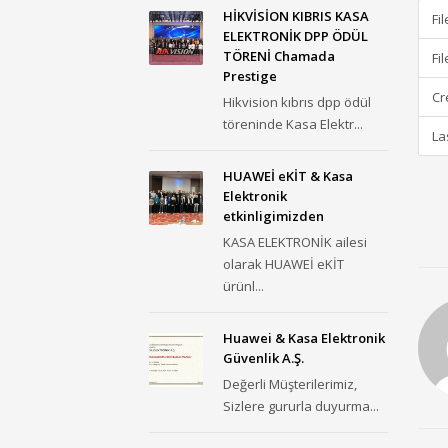
HİKVİSİON KIBRIS KASA
Fi
ELEKTRONİK DPP ÖDÜL
TÖRENİ Chamada
Fi
Prestige
Cr
Hikvision kıbrıs dpp ödül
töreninde Kasa Elektr...
La
HUAWEİ eKİT & Kasa
Elektronik
etkinligimizden
KASA ELEKTRONİK ailesi
olarak HUAWEİ eKİT
ürünl...
Huawei & Kasa Elektronik
Güvenlik A.Ş.
Değerli Müşterilerimiz,
Sizlere gururla duyurma...