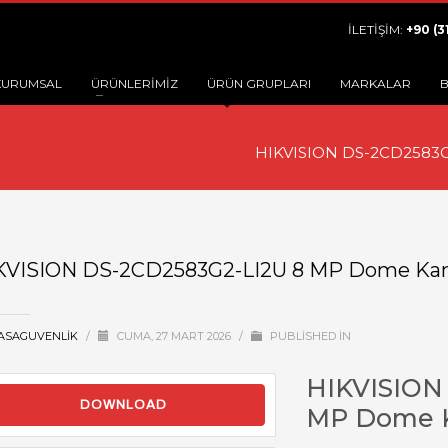
İLETİŞİM:
+90 (3
KURUMSAL
ÜRÜNLERİMİZ
ÜRÜN GRUPLARI
MARKALAR
B
HIKVISION DS-2CD2583G
KVISION DS-2CD2583G2-LI2U 8 MP Dome Ka
ASAGUVENLIK
/
CUMA, 27 MART 2026
/
PUBLISHED IN
HIKVISION
DOWNLOAD
MP Dome K