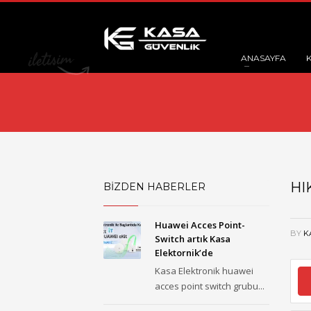
ANASAYFA
HI
BİZDEN HABERLER
Huawei Acces Point-
BY
K
Switch artık Kasa
Elektornik’de
Kasa Elektronik huawei
acces point switch grubu...