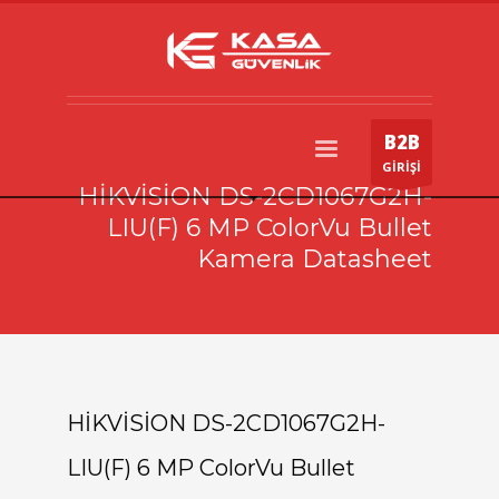
B2B
GİRİŞİ
HİKVİSİON DS-2CD1067G2H-
LIU(F) 6 MP ColorVu Bullet
Kamera Datasheet
HİKVİSİON DS-2CD1067G2H-
LIU(F) 6 MP ColorVu Bullet