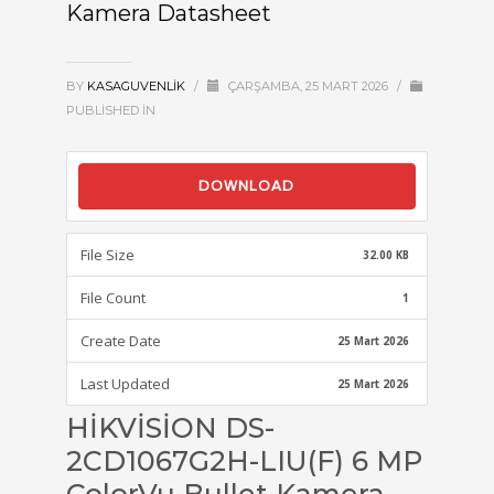
Kamera Datasheet
BY
KASAGUVENLIK
/
ÇARŞAMBA, 25 MART 2026
/
PUBLISHED IN
DOWNLOAD
File Size
32.00 KB
File Count
1
Create Date
25 Mart 2026
Last Updated
25 Mart 2026
HİKVİSİON DS-
2CD1067G2H-LIU(F) 6 MP