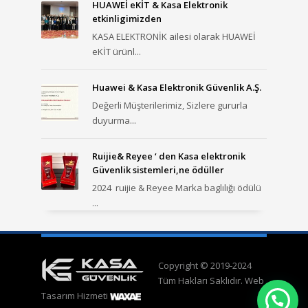
HUAWEİ eKİT & Kasa Elektronik
etkinligimizden
KASA ELEKTRONİK ailesi olarak HUAWEİ
eKİT ürünl...
Huawei & Kasa Elektronik Güvenlik A.Ş.
Değerli Müşterilerimiz, Sizlere gururla
duyurma...
Ruijie& Reyee ‘ den Kasa elektronik
Güvenlik sistemleri,ne ödüller
2024 ruijie & Reyee Marka baglılığı ödülü
...
Copyright © 2019-2024
Tüm Hakları Saklıdır. Web
Tasarım Hizmeti