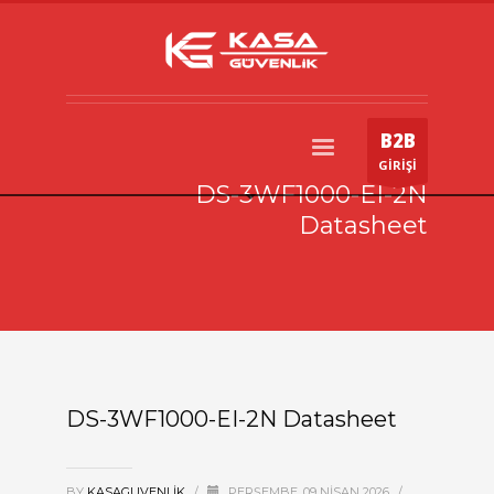
B2B
GİRİŞİ
DS-3WF1000-EI-2N
Datasheet
DS-3WF1000-EI-2N Datasheet
BY
KASAGUVENLIK
/
PERŞEMBE, 09 NISAN 2026
/