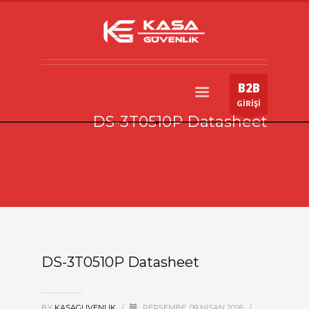
B2B
GİRİŞİ
DS-3T0510P Datasheet
DS-3T0510P Datasheet
BY
KASAGUVENLIK
/
PERŞEMBE, 09 NISAN 2026
/