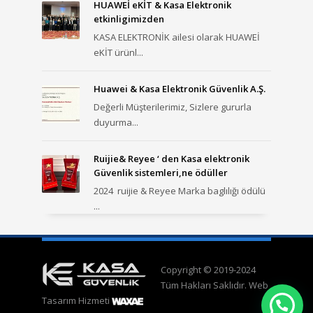
HUAWEİ eKİT & Kasa Elektronik
etkinligimizden
KASA ELEKTRONİK ailesi olarak HUAWEİ
eKİT ürünl...
Huawei & Kasa Elektronik Güvenlik A.Ş.
Değerli Müşterilerimiz, Sizlere gururla
duyurma...
Ruijie& Reyee ‘ den Kasa elektronik
Güvenlik sistemleri,ne ödüller
2024 ruijie & Reyee Marka baglılığı ödülü
...
Copyright © 2019-2024
Tüm Hakları Saklıdır. Web
Tasarım Hizmeti