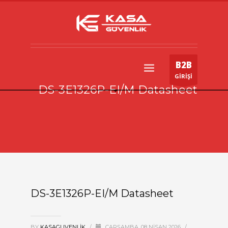
B2B
GİRİŞİ
DS-3E1326P-EI/M Datasheet
DS-3E1326P-EI/M Datasheet
BY
KASAGUVENLIK
/
ÇARŞAMBA, 08 NISAN 2026
/