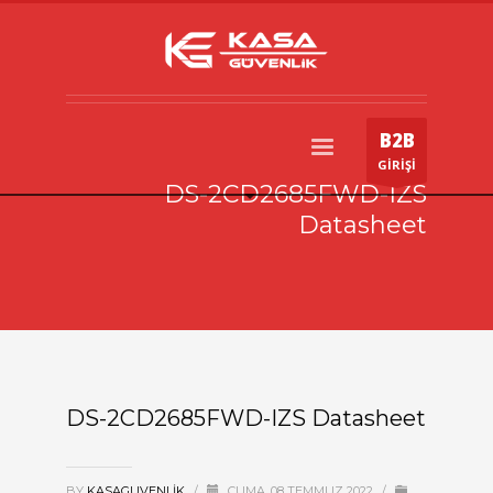
B2B
GİRİŞİ
DS-2CD2685FWD-IZS
Datasheet
DS-2CD2685FWD-IZS Datasheet
BY
KASAGUVENLIK
/
CUMA, 08 TEMMUZ 2022
/