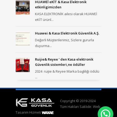
HUAWEİ eKİT & Kasa Elektronik
etkinligimizden
KASA ELEKTRONİK ailesi olarak HUAWEİ
eKİT ürünl...
Huawei & Kasa Elektronik Güvenlik A.Ş.
Değerli Müşterilerimiz, Sizlere gururla
duyurma...
Ruijie& Reyee ‘ den Kasa elektronik
Güvenlik sistemleri,ne ödüller
2024 ruijie & Reyee Marka baglılığı ödülü
...
Copyright © 2019-2024
Tüm Hakları Saklıdır. Web
Tasarım Hizmeti