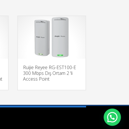
Ruijie Reyee RG-EST100-E
300 Mbps Dış Ortam 2 ‘li
nt
Access Point