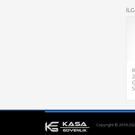
İL
R
2
G
S
Copyright © 2019-202