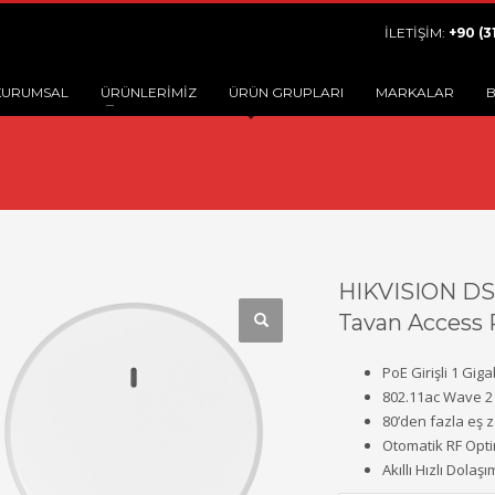
İLETİŞİM:
+90 (3
KURUMSAL
ÜRÜNLERİMİZ
ÜRÜN GRUPLARI
MARKALAR
B
HIKVISION DS
Tavan Access 
PoE Girişli 1 Giga
802.11ac Wave 2
80’den fazla eş z
Otomatik RF Opt
Akıllı Hızlı Dolaş