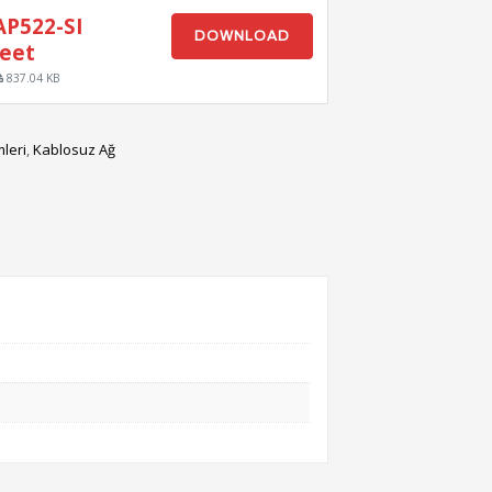
P522-SI
DOWNLOAD
eet
837.04 KB
leri
,
Kablosuz Ağ