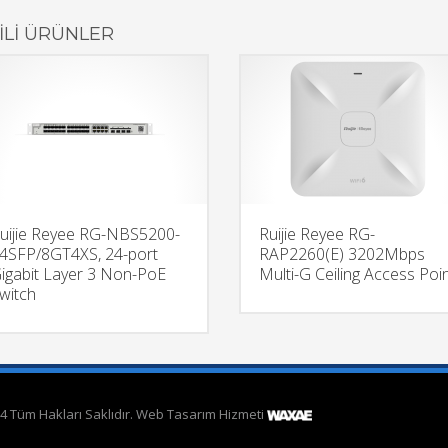
GILI ÜRÜNLER
uijie Reyee RG-NBS5200-
Ruijie Reyee RG-
4SFP/8GT4XS, 24-port
RAP2260(E) 3202Mbps
igabit Layer 3 Non-PoE
Multi-G Ceiling Access Poi
witch
4 Tüm Hakları Saklıdır. Web Tasarım Hizmeti