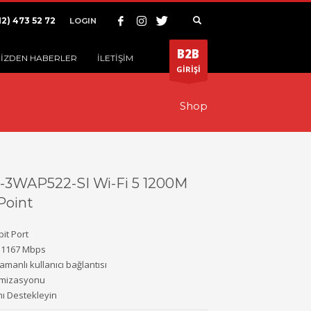
12) 473 52 72
LOGIN
B2B
İZDEN HABERLER
İLETİŞİM
GİRİŞİ
Shop
-3WAP522-SI Wi-Fi 5 1200M
Point
bit Port
 1167 Mbps
amanlı kullanıcı bağlantısı
imizasyonu
ımı Destekleyin