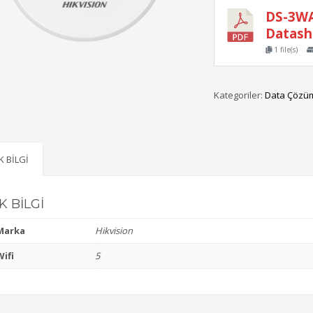
DS-3WA
Datash
1 file(s)
Kategoriler:
Data Çözüm
K BILGI
K BILGI
Marka
Hikvision
Wifi
5