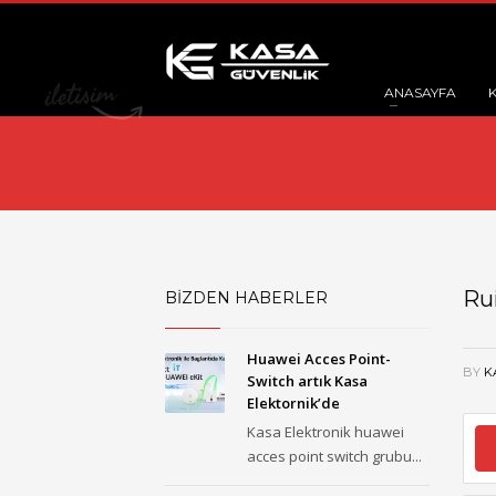
ANASAYFA
Ru
BİZDEN HABERLER
Huawei Acces Point-
BY
K
Switch artık Kasa
Elektornik’de
Kasa Elektronik huawei
acces point switch grubu...