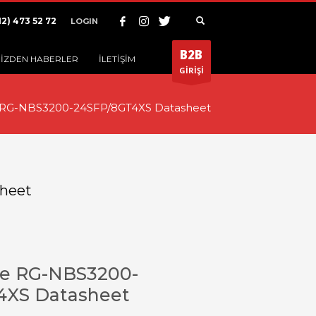
12) 473 52 72
LOGIN
B2B
İZDEN HABERLER
İLETİŞİM
GİRİŞİ
e RG-NBS3200-24SFP/8GT4XS Datasheet
heet
ee RG-NBS3200-
4XS Datasheet