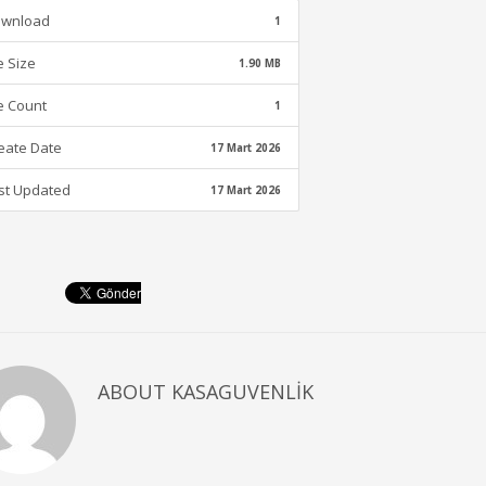
wnload
1
le Size
1.90 MB
le Count
1
eate Date
17 Mart 2026
st Updated
17 Mart 2026
ABOUT
KASAGUVENLIK