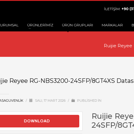
İLETİŞİM:
+90 (3
KURUMSAL
ÜRÜNLERİMİZ
ÜRÜN GRUPLARI
MARKALAR
B
Ruijie Reye
ijie Reyee RG-NBS3200-24SFP/8GT4XS Datas
ASAGUVENLIK
/
SALI, 17 MART 2026
/
PUBLISHED IN
Ruijie Rey
DOWNLOAD
24SFP/8GT