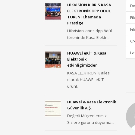
HİKVİSİON KIBRIS KASA
Do
ELEKTRONİK DPP ÖDÜL
TÖRENİ Chamada
Fi
Prestige
Fi
Hikvision kıbrıs dpp ödül
töreninde Kasa Elektr...
Cr
La
HUAWEİ eKİT & Kasa
Elektronik
etkinligimizden
KASA ELEKTRONİK ailesi
olarak HUAWEİ eKİT
ürünl...
Huawei & Kasa Elektronik
Güvenlik A.Ş.
Değerli Müşterilerimiz,
Sizlere gururla duyurma...