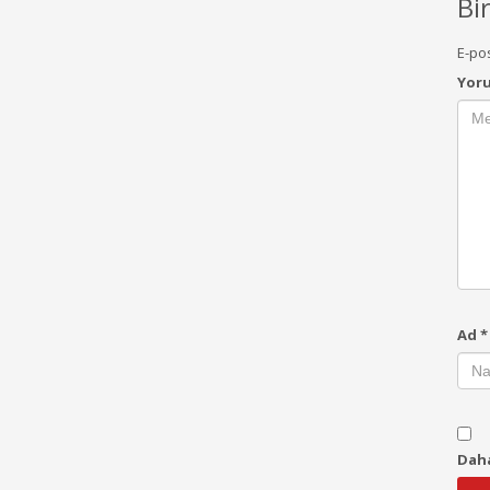
Bi
E-po
Yor
Ad
*
Daha