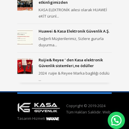
etkinligimizden
KASA ELEKTRONİK ailesi olarak HUAWEİ
eKİT ürünl...
Huawei & Kasa Elektronik Güvenlik A.Ş.
Değerli Müşterilerimiz, Sizlere gururla
duyurma...
Ruijie& Reyee ‘ den Kasa elektronik
Güvenlik sistemleri,ne ödüller
2024 ruijie & Reyee Marka baglılığı ödülü
...
Copyright © 2019-2024
Tüm Hakları Saklıdır. Web
Tasarım Hizmeti