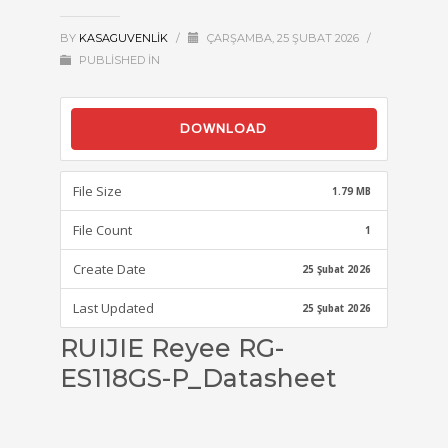
BY
KASAGUVENLIK
/
ÇARŞAMBA, 25 ŞUBAT 2026
/
PUBLISHED IN
DOWNLOAD
File Size
1.79 MB
File Count
1
Create Date
25 Şubat 2026
Last Updated
25 Şubat 2026
RUIJIE Reyee RG-
ES118GS-P_Datasheet